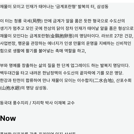
재물이 모이고 인재가 태어나는 ‘금계포란형’ 발복의 터, 삼성동
이 터는 청룡 국세(局勢) 안에 금계가 알을 품은 듯한 형국으로 수도산의
생기가 멈추고 모인 곳에 천상의 닭이 장차 인재가 태어날 알을 품은 형상으로
재물이 모인다는 금계포란형(金鷄抱卵形)의 명당터이다. 라브르 27은 건강,
사업번창, 행운을 관장하는 에너지가 인생 만물의 운명을 지배하는 신비적인
힘으로 생활에 활기를 불어넣는 촉매 역할을 하고,
부와 명예를 창출하는 삶의 질을 한 단계 업그레이드 하는 발복지 명당이다.
백두대간을 타고 내려온 한남정맥의 수도산의 끝자락에 기를 모은 명당.
한강과 탄천이 합류하여 만나 재물이 모이는 이수합지(二水合地), 산포수회
(山抱水廻)의 명당 삼성동.
동국대 풍수지리 / 지리학 박사 이재복 교수
Now