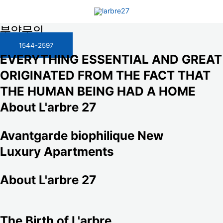
콘텐츠로
건너뛰기
분양문의
1544-2597
EVERYTHING ESSENTIAL AND GREAT
ORIGINATED FROM THE FACT THAT
THE HUMAN BEING HAD A HOME
About L'arbre 27
Avantgarde biophilique New
Luxury Apartments
About L'arbre 27
The Birth of L'arbre