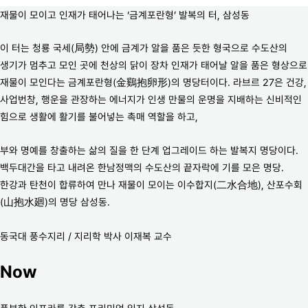
재물이 모이고 인재가 태어나는 ‘금계포란형’ 발복의 터, 삼성동
이 터는 청룡 국세(局勢) 안에 금계가 알을 품은 듯한 형국으로 수도산의
생기가 멈추고 모인 곳에 천상의 닭이 장차 인재가 태어날 알을 품은 형상으로
재물이 모인다는 금계포란형(金鷄抱卵形)의 명당터이다. 라브르 27은 건강,
사업번창, 행운을 관장하는 에너지가 인생 만물의 운명을 지배하는 신비적인
힘으로 생활에 활기를 불어넣는 촉매 역할을 하고,
부와 명예를 창출하는 삶의 질을 한 단계 업그레이드 하는 발복지 명당이다.
백두대간을 타고 내려온 한남정맥의 수도산의 끝자락에 기를 모은 명당.
한강과 탄천이 합류하여 만나 재물이 모이는 이수합지(二水合地), 산포수회
(山抱水廻)의 명당 삼성동.
동국대 풍수지리 / 지리학 박사 이재복 교수
Now