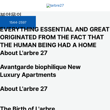
콘텐츠로
건너뛰기
분양문의
1544-2597
EVERYTHING ESSENTIAL AND GREAT
ORIGINATED FROM THE FACT THAT
THE HUMAN BEING HAD A HOME
About L'arbre 27
Avantgarde biophilique New
Luxury Apartments
About L'arbre 27
The Birth of L'arbre